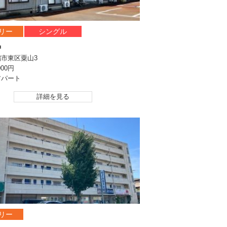
リー
シングル
中
潟市東区粟山3
000円
アパート
詳細を見る
リー