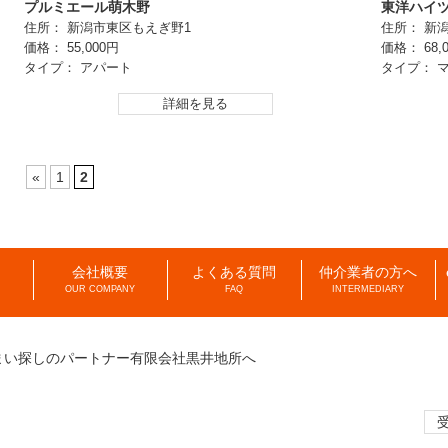
プルミエール萌木野
東洋ハイ
住所： 新潟市東区もえぎ野1
住所： 新
価格： 55,000円
価格： 68,
タイプ： アパート
タイプ： 
詳細を見る
«
1
2
会社概要
よくある質問
仲介業者の方へ
OUR COMPANY
FAQ
INTERMEDIARY
まい探しのパートナー有限会社黒井地所へ