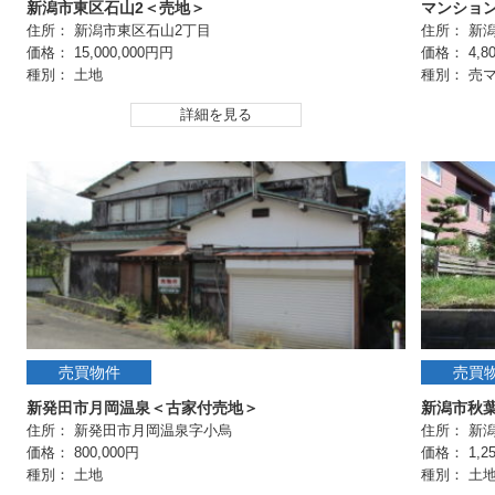
新潟市東区石山2＜売地＞
マンショ
住所： 新潟市東区石山2丁目
住所： 新
価格： 15,000,000円円
価格： 4,80
種別： 土地
種別： 売
詳細を見る
売買物件
売買
新発田市月岡温泉＜古家付売地＞
新潟市秋
住所： 新発田市月岡温泉字小烏
住所： 新
価格： 800,000円
価格： 1,25
種別： 土地
種別： 土