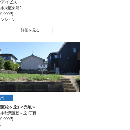
ンアイビス
潟市東区東明2
0,000円
マンション
詳細を見る
物件
葉区松ヶ丘1＜売地＞
潟市秋葉区松ヶ丘1丁目
0,000円
地