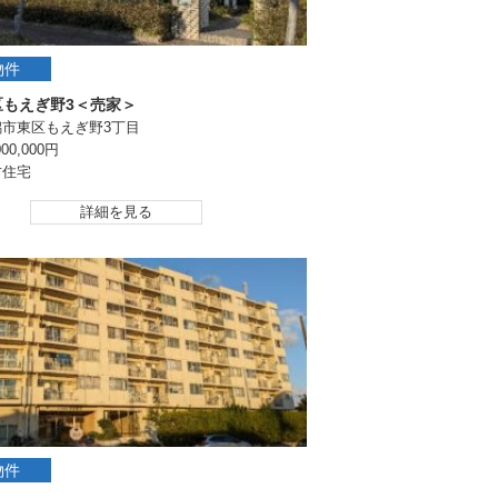
物件
区もえぎ野3＜売家＞
潟市東区もえぎ野3丁目
00,000円
古住宅
詳細を見る
物件