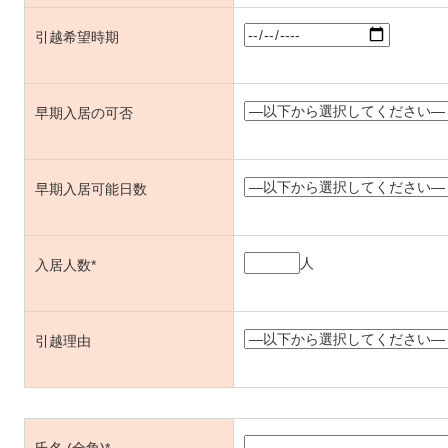
引越希望時期
早期入居の可否
早期入居可能日数
人
入居人数*
引越理由
氏名 (全角)*